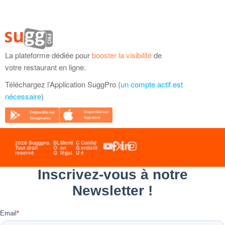
La plateforme dédiée pour
booster la visibilité
de
votre restaurant en ligne.
Téléchargez l’Application SuggPro (
un compte actif est
nécessaire
)
2026 Suggpro.
BL
Menti
C
Confid
Tout droit
O
on
G
entialit
reservé
G
légal
U
é